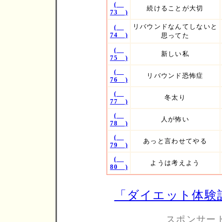
(
続けることが大切
73 )
リバウンドなんてしないと
(
74 )
思ってた
(
新しい私
75 )
(
リバウンド恐怖症
76 )
(
冬太り
77 )
(
人が怖い
78 )
(
あっと言わせてやる
79 )
(
ようは考えよう
80 )
「ダイエット体験
スポンサー