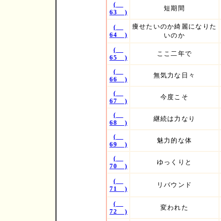
(
短期間
63 )
痩せたいのか綺麗になりた
(
64 )
いのか
(
ここ二年で
65 )
(
無気力な日々
66 )
(
今度こそ
67 )
(
継続は力なり
68 )
(
魅力的な体
69 )
(
ゆっくりと
70 )
(
リバウンド
71 )
(
変われた
72 )