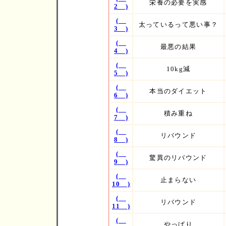
栄養の必要を実感
2 )
(
太っているって悪い事？
3 )
(
最悪の結果
4 )
(
10kg減
5 )
(
本当のダイエット
6 )
(
積み重ね
7 )
(
リバウンド
8 )
(
驚異のリバウンド
9 )
(
止まらない
10 )
(
リバウンド
11 )
(
やっぱり