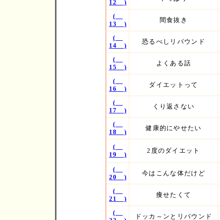
12 )
(
間食抜き
13 )
(
恐るべしリバウンド
14 )
(
よくある話
15 )
(
ダイエットって
16 )
(
くり返さない
17 )
(
健康的にやせたい
18 )
(
2度のダイエット
19 )
(
今はこんな体だけど
20 )
(
痩せたくて
21 )
(
ドッカ～ンとリバウンド