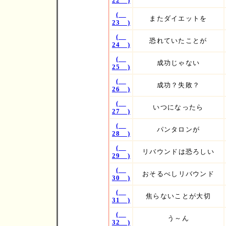
22 )
(
またダイエットを
23 )
(
恐れていたことが
24 )
(
成功じゃない
25 )
(
成功？失敗？
26 )
(
いつになったら
27 )
(
パンタロンが
28 )
(
リバウンドは恐ろしい
29 )
(
おそるべしリバウンド
30 )
(
焦らないことが大切
31 )
(
う～ん
32 )