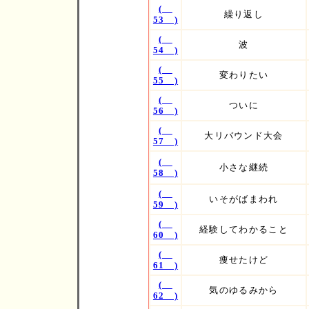
(
繰り返し
53 )
(
波
54 )
(
変わりたい
55 )
(
ついに
56 )
(
大リバウンド大会
57 )
(
小さな継続
58 )
(
いそがばまわれ
59 )
(
経験してわかること
60 )
(
痩せたけど
61 )
(
気のゆるみから
62 )