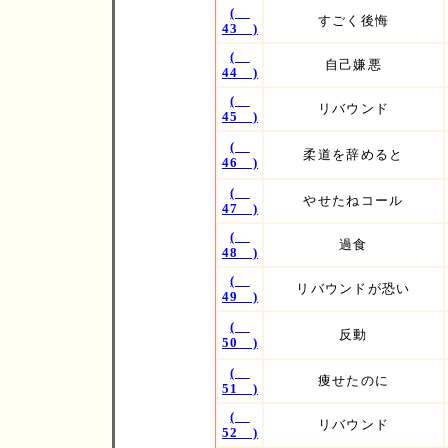
(
すごく後悔
43 )
(
自己嫌悪
44 )
(
リバウンド
45 )
(
柔道を辞めると
46 )
(
やせたねコール
47 )
(
過食
48 )
(
リバウンドが恐い
49 )
(
反動
50 )
(
痩せたのに
51 )
(
リバウンド
52 )