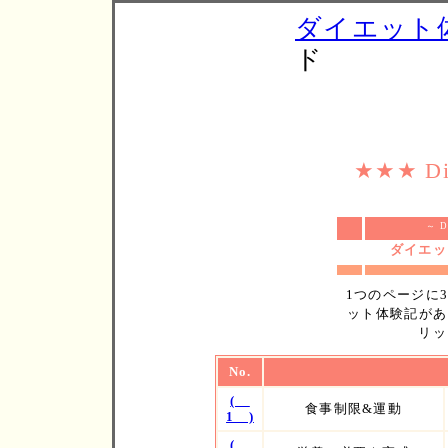
ダイエット
ド
★★★ Die
～ D
ダイエッ
1つのページに
ット体験記があ
リッ
No.
(
食事制限&運動
1 )
(