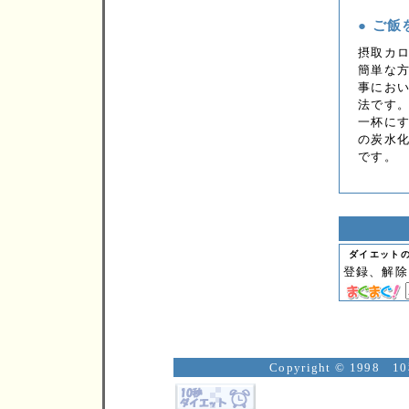
● ご飯
摂取カ
簡単な
事におい
法です
一杯に
の炭水
です。
ダイエット
登録、解
Copyright © 1998 1