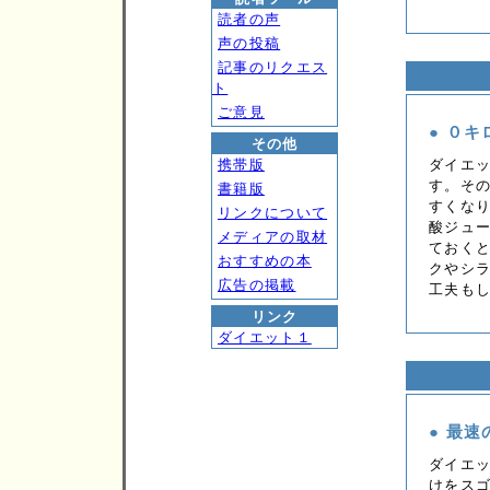
読者の声
声の投稿
記事のリクエス
ト
ご意見
● ０キ
その他
携帯版
ダイエ
す。そ
書籍版
すくな
リンクについて
酸ジュ
メディアの取材
ておく
おすすめの本
クやシ
広告の掲載
工夫も
リンク
ダイエット１
● 最速
ダイエ
けをス