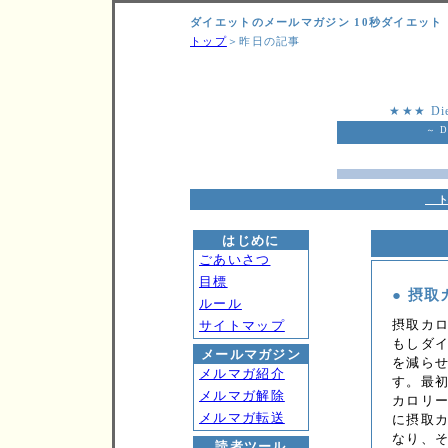
ダイエットのメールマガジン 10秒ダイエット
トップ
＞昨日の記事
★★★ Die
～ D
ト
はじめに
ごあいさつ
目標
● 摂取
ルール
摂取カ
サイトマップ
もしダ
メールマガジン
を減ら
メルマガ紹介
す。最
メルマガ解除
カロリ
メルマガ転送
に摂取
なり、
読者ツール