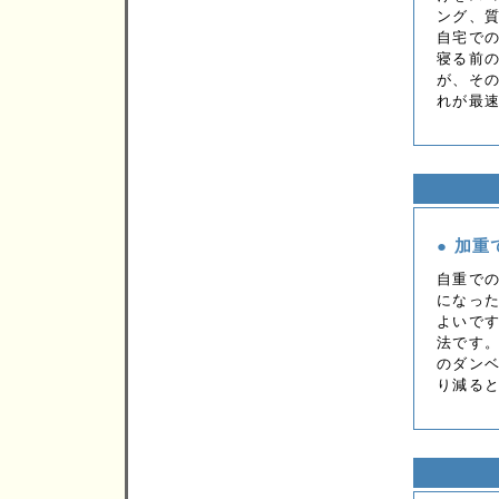
ング、
自宅で
寝る前
が、そ
れが最
● 加重
自重で
になっ
よいで
法です
のダン
り減る